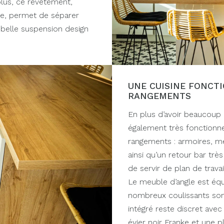
plus, ce revêtement,
vie, permet de séparer
a belle suspension design
UNE CUISINE FONCT
RANGEMENTS
En plus d’avoir beaucoup 
également très fonctionn
rangements : armoires, me
ainsi qu’un retour bar très
de servir de plan de trav
Le meuble d’angle est équi
nombreux coulissants sont
intégré reste discret ave
évier noir Franke et une p