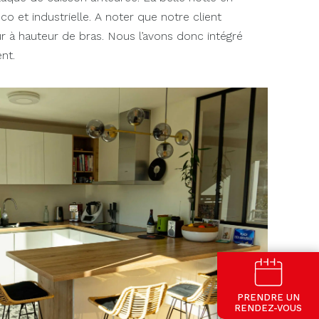
o et industrielle. A noter que notre client
our à hauteur de bras. Nous l’avons donc intégré
nt.
PRENDRE UN
RENDEZ-VOUS