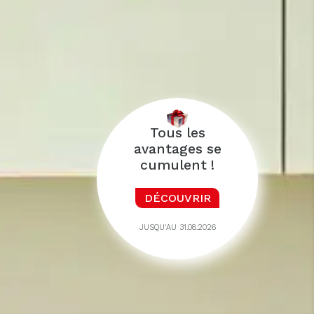
Tous les
avantages se
cumulent !
DÉCOUVRIR
JUSQU'AU 31.08.2026