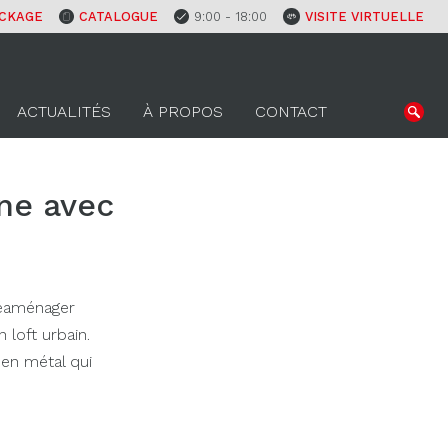
CKAGE
CATALOGUE
9:00 - 18:00
VISITE VIRTUELLE
ACTUALITÉS
À PROPOS
CONTACT
ine avec
 réaménager
 loft urbain.
 en métal qui