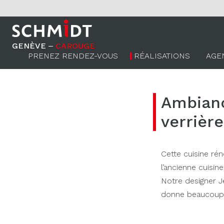
GENÈVE ‒
CAROUGE
PRENEZ RENDEZ-VOUS
RÉALISATIONS
AGE
Ambianc
verrière
Cette cuisine rén
l’ancienne cuisin
Notre designer J
donne beaucoup d