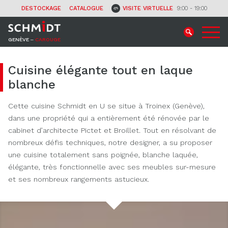
CONTACT
DESTOCKAGE
CATALOGUE
VISITE VIRTUELLE
9:00 - 19:00
GENÈVE ‒
CAROUGE
Cuisine élégante tout en laque
blanche
Cette cuisine Schmidt en U se situe à Troinex (Genève),
dans une propriété qui a entièrement été rénovée par le
cabinet d’architecte Pictet et Broillet. Tout en résolvant de
nombreux défis techniques, notre designer, a su proposer
une cuisine totalement sans poignée, blanche laquée,
élégante, très fonctionnelle avec ses meubles sur-mesure
et ses nombreux rangements astucieux.