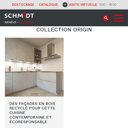
CONTACT
DESTOCKAGE
CATALOGUE
VISITE VIRTUELLE
9:00 - 18:00
GENÈVE ‒
CAROUGE
COLLECTION ORIGIN
DES FAÇADES EN BOIS
RECYCLÉ POUR CETTE
CUISINE
CONTEMPORAINE ET
ÉCORESPONSABLE