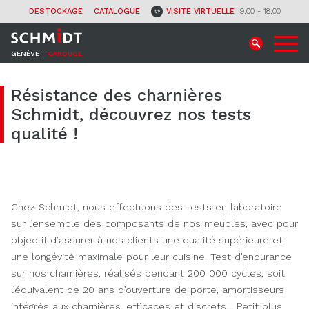
CONTACT
DESTOCKAGE
CATALOGUE
VISITE VIRTUELLE
9:00 - 18:00
GENÈVE ‒
CAROUGE
Résistance des charnières
Schmidt, découvrez nos tests
qualité !
Chez Schmidt, nous effectuons des tests en laboratoire
sur l’ensemble des composants de nos meubles, avec pour
objectif d’assurer à nos clients une qualité supérieure et
une longévité maximale pour leur cuisine. Test d’endurance
sur nos charnières, réalisés pendant 200 000 cycles, soit
l’équivalent de 20 ans d’ouverture de porte, amortisseurs
intégrés aux charnières, efficaces et discrets… Petit plus