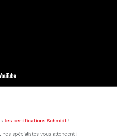
es
les certifications Schmidt
!
os spécialistes vous attendent !