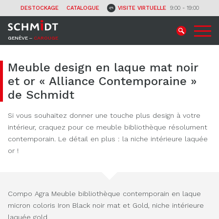
CONTACT
DESTOCKAGE
CATALOGUE
VISITE VIRTUELLE
9:00 - 19:00
GENÈVE ‒
CAROUGE
Meuble design en laque mat noir
et or « Alliance Contemporaine »
de Schmidt
Si vous souhaitez donner une touche plus design à votre
intérieur, craquez pour ce meuble bibliothèque résolument
contemporain. Le détail en plus : la niche intérieure laquée
or !
Compo Agra Meuble bibliothèque contemporain en laque
micron coloris Iron Black noir mat et Gold, niche intérieure
laquée gold