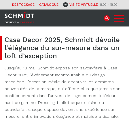
CONTACT
DESTOCKAGE
CATALOGUE
VISITE VIRTUELLE
9:00 - 19:00
GENÈVE ‒
CAROUGE
Casa Decor 2025, Schmidt dévoile
l’élégance du sur-mesure dans un
loft d’exception
Jusqu’au 18 mai, Schmidt expose son savoir-faire à Casa
Decor 2025, l’événement incontournable du design
madrilène. L’occasion idéale de découvrir les dernières
nouveautés de la marque, qui affirme plus que jamais son
positionnement dans l’univers de l’agencement intérieur
haut de gamme. Dressing, bibliothèque, cuisine ou
buanderie : chaque espace devient une expérience sur
mesure, entre innovation, élégance et maîtrise artisanale.